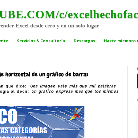
.COM/c/excelhechofac
render Excel desde cero y en un solo lugar
ente
Servicios & Consultoría
Descargas
Hazte miembro d
eje horizontal de un gráfico de barras
án que dice: "
Una imagen vale más que mil palabras
",
ogía al decir:
Un gráfico expresa más que los mismos