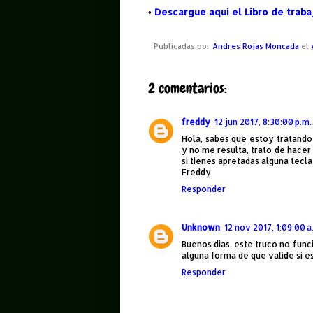
•
Descargue aquí el Libro de traba
Publicadas por
Andres Rojas Moncada
el
2 comentarios:
freddy
12 jun 2017, 8:30:00 p.m.
Hola, sabes que estoy tratando 
y no me resulta, trato de hacer
si tienes apretadas alguna tecla
Freddy
Responder
Unknown
12 nov 2017, 1:09:00 a
Buenos dias, este truco no funci
alguna forma de que valide si 
Responder