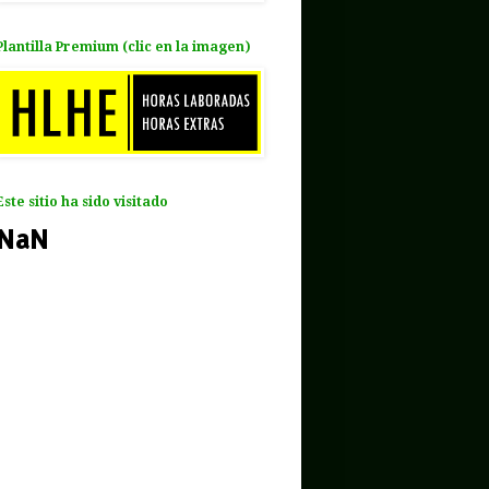
Plantilla Premium (clic en la imagen)
Este sitio ha sido visitado
NaN