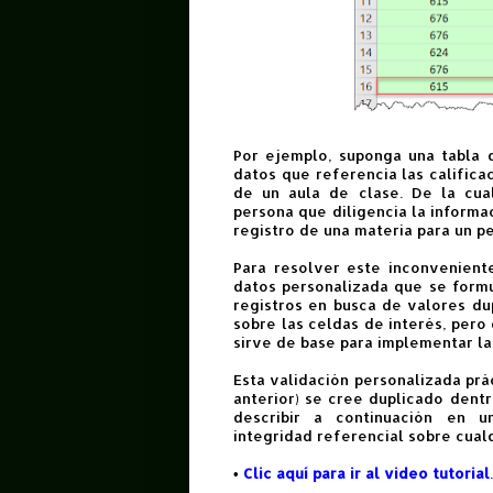
Por ejemplo, suponga una tabla 
datos que referencia las califica
de un aula de clase. De la cua
persona que diligencia la informac
registro de una materia para un p
Para resolver este inconvenien
datos personalizada que se form
registros en busca de valores dup
sobre las celdas de interés, pero
sirve de base para implementar la
Esta validación personalizada prá
anterior) se cree duplicado dentr
describir a continuación en u
integridad referencial sobre cual
•
Clic aquí para ir al video tutorial
.